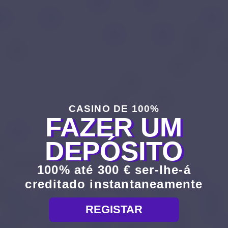
CASINO DE 100%
FAZER UM
DEPÓSITO
100% até 300 € ser-lhe-á
creditado instantaneamente
REGISTAR